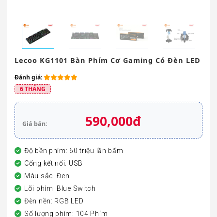
Lecoo KG1101 Bàn Phím Cơ Gaming Có Đèn LED
Đánh giá:
6 THÁNG
590,000đ
Giá bán:
Độ bền phím: 60 triệu lần bấm
Cổng kết nối: USB
Màu sắc: Đen
Lõi phím: Blue Switch
Đèn nền: RGB LED
Số lượng phím: 104 Phím