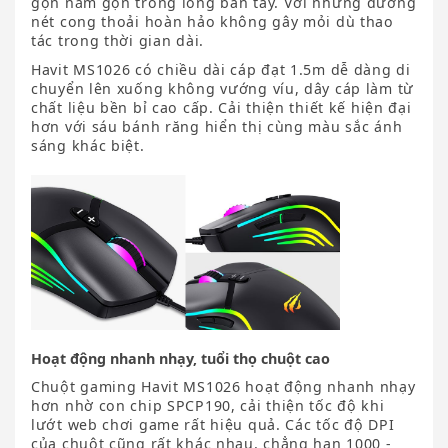
gọn nằm gọn trong lòng bàn tay. Với những đường
nét cong thoải hoàn hảo không gây mỏi dù thao
tác trong thời gian dài.
Havit MS1026 có chiều dài cáp đạt 1.5m dễ dàng di
chuyển lên xuống không vướng víu, dây cáp làm từ
chất liệu bền bỉ cao cấp. Cải thiện thiết kế hiện đại
hơn với sáu bánh răng hiển thị cùng màu sắc ánh
sáng khác biệt.
Hoạt động nhanh nhạy, tuổi thọ chuột cao
Chuột gaming Havit MS1026 hoạt động nhanh nhạy
hơn nhờ con chip SPCP190, cải thiện tốc độ khi
lướt web chơi game rất hiệu quả. Các tốc độ DPI
của chuột cũng rất khác nhau, chẳng hạn 1000 -