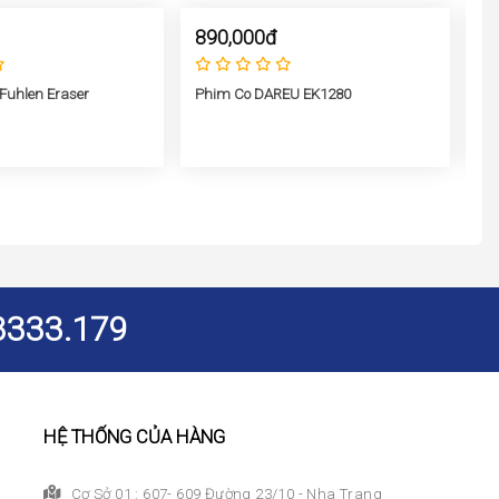
890,000đ
1
Phim Co DAREU EK1280
 Fuhlen Eraser
Bà
G2
3333.179
HỆ THỐNG CỦA HÀNG
Cơ Sở 01 : 607- 609 Đường 23/10 - Nha Trang