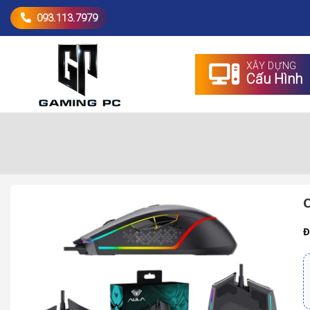
093.113.7979
XÂY DỰNG
Cấu Hình
Đ