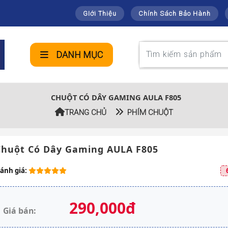
GIới Thiệu
Chính Sách Bảo Hành
DANH MỤC
CHUỘT CÓ DÂY GAMING AULA F805
TRANG CHỦ
PHÍM CHUỘT
Chuột Có Dây Gaming AULA F805
ánh giá:
290,000đ
Giá bán: