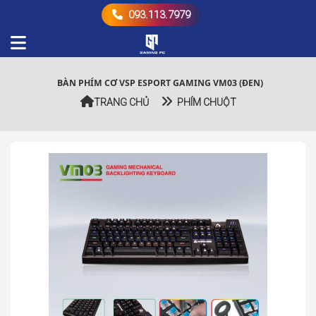
093.113.7979
BÀN PHÍM CƠ VSP ESPORT GAMING VM03 (ĐEN)
TRANG CHỦ
PHÍM CHUỘT