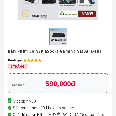
Bàn Phím Cơ VSP ESport Gaming VM03 (Đen)
Đánh giá:
6 THÁNG
590,000đ
Giá bán:
Model: VM03
Số lượng phím: 104 keycap cơ học
Chế độ sáng: FN + CHUYỂN ĐỔI GIỮA 15 chức năng