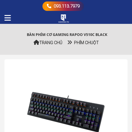
093.113.7979
BÀN PHÍM CƠ GAMING RAPOO V510C BLACK
TRANG CHỦ
PHÍM CHUỘT